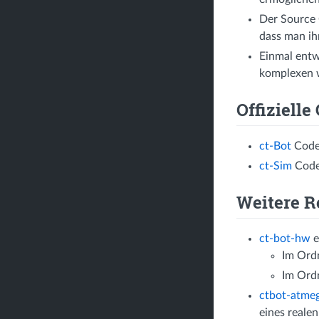
Der Source 
dass man ih
Einmal ent
komplexen 
Offizielle
ct-Bot
Code
ct-Sim
Code
Weitere R
ct-bot-hw
e
Im Ord
Im Ord
ctbot-atme
eines reale