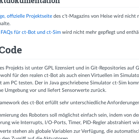
ektdokumentation
e, offizielle Projektseite
des c't-Magazins von Heise wird nicht 
halte.
n
FAQs für ct-Bot und ct-Sim
wird nicht mehr gepflegt und enthält
 Code
s Projekts ist unter GPL lizensiert und in Git-Repositories auf G
wohl für den realen ct-Bot als auch einen Virtuellen im Simulat
t am PC testen. Der in Java geschriebene Simulator ct-Sim komm
ine Umgebung vor und liefert Sensorwerte zurück.
amework des ct-Bot erfüllt sehr unterschiedliche Anforderunge
mierung des Roboters soll möglichst einfach sein, indem von de
ung wie Interrupts, I/O-Ports, Timer, PID-Regler abstrahiert wi
werte stehen als globale Variablen zur Verfügung, die automatis
 den Zugriff auf die Aktuatoren.