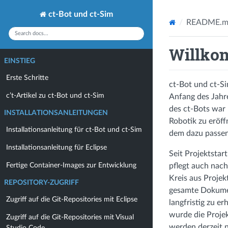
ct-Bot und ct-Sim
README.m
Willkom
EINSTIEG
Erste Schritte
ct-Bot und ct-Si
c’t-Artikel zu ct-Bot und ct-Sim
Anfang des Jahre
des ct-Bots war
INSTALLATIONSANLEITUNGEN
Robotik zu eröff
Installationsanleitung für ct-Bot und ct-Sim
dem dazu passen
Installationsanleitung für Eclipse
Seit Projektstar
pflegt auch nach
Fertige Container-Images zur Entwicklung
Kreis aus Projek
REPOSITORY-ZUGRIFF
gesamte Dokumen
Zugriff auf die Git-Repositories mit Eclipse
langfristig zu e
wurde die Proje
Zugriff auf die Git-Repositories mit Visual
werden derzeit n