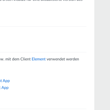
pw. mit dem Client
Element
verwendet werden
nt App
t App