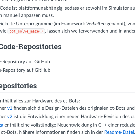
Code ist plattformunabhängig, sodass er sowohl im Simulator au
n manuell anpassen muss.
wickelte Unterprogramme (im Framework
Verhalten
genannt), vo
wie
, lassen sich weiterverwenden und in ande
bot_solve_maze()
 Code-Repositories
-Repository auf GitHub
-Repository auf GitHub
epositories
nthält alles zur Hardware des ct-Bots:
ner
v1
finden sich die Design-Dateien des originalen ct-Bots und
ner
v2
ist die Entwicklung einer neuen Hardware-Revision des ct-B
ga
enthält eine vollständige Neuentwicklung in C++ einer reduzi
n ct-Bots. Nähere Informationen finden sich in der
Readme-Datei