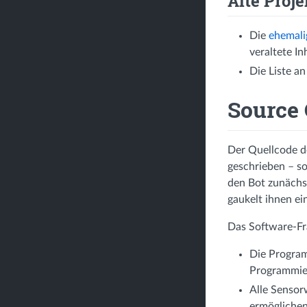
Alte Proj
Die
ehemalig
veraltete In
Die Liste a
Source
Der Quellcode de
geschrieben – so
den Bot zunächs
gaukelt ihnen e
Das Software-Fr
Die Program
Programmier
Alle Sensor
ermöglichen