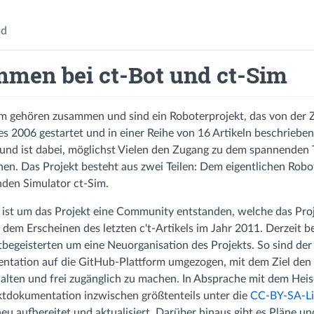
d
men bei ct-Bot und ct-Sim
m gehören zusammen und sind ein Roboterprojekt, das von der Ze
s 2006 gestartet und in einer Reihe von 16 Artikeln beschrieben
 und ist dabei, möglichst Vielen den Zugang zu dem spannenden
nen. Das Projekt besteht aus zwei Teilen: Dem eigentlichen Robo
den Simulator ct-Sim.
t ist um das Projekt eine Community entstanden, welche das Pro
 dem Erscheinen des letzten c't-Artikels im Jahr 2011. Derzeit b
tbegeisterten um eine Neuorganisation des Projekts. So sind der
tation auf die GitHub-Plattform umgezogen, mit dem Ziel den
rhalten und frei zugänglich zu machen. In Absprache mit dem Heise 
ktdokumentation inzwischen größtenteils unter die
CC-BY-SA-Li
eu aufbereitet und aktualisiert. Darüber hinaus gibt es Pläne und